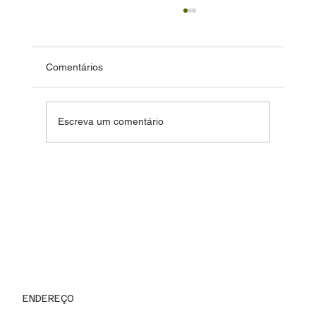
Comentários
Escreva um comentário
Sabores de Altitude: o roteiro
gastronômico que faz de Piraquara um
destino surpreendente
ENDEREÇO