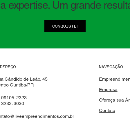
a expertise. Um grande result
CONQUISTE!
NAVEGAÇÃO
NDEREÇO
Empreendimen
a Cândido de Leão, 45
ntro Curitiba/PR
Empresa
 99105. 2323
Ofereça sua Á
 3232. 3030
Contato
ntato@liveempreendimentos.com.br