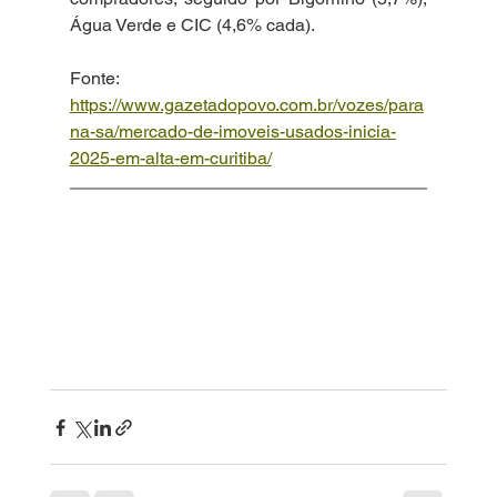
Água Verde e CIC (4,6% cada).
Fonte: 
https://www.gazetadopovo.com.br/vozes/para
na-sa/mercado-de-imoveis-usados-inicia-
2025-em-alta-em-curitiba/