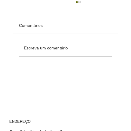
Comentários
Escreva um comentário
Sabores de Altitude: o roteiro
gastronômico que faz de Piraquara um
destino surpreendente
ENDEREÇO